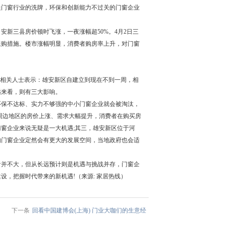
边门窗行业的洗牌，环保和创新能力不过关的门窗企业
安新三县房价顿时飞涨，一夜涨幅超50%。4月2日三
限购措施。楼市涨幅明显，消费者购房率上升，对门窗
，相关人士表示：雄安新区自建立到现在不到一周，相
远来看，则有三大影响。
环保不达标、实力不够强的中小门窗企业就会被淘汰，
周边地区的房价上涨、需求大幅提升，消费者在购买房
窗企业来说无疑是一大机遇;其三，雄安新区位于河
的门窗企业定然会有更大的发展空间，当地政府也会适
看并不大，但从长远预计则是机遇与挑战并存，门窗企
，把握时代带来的新机遇!（来源: 家居热线）
下一条
回看中国建博会(上海) 门业大咖们的生意经