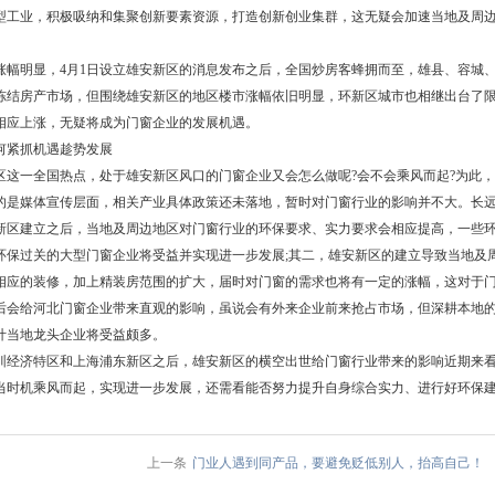
型工业，积极吸纳和集聚创新要素资源，打造创新创业集群，这无疑会加速当地及周
涨幅明显，4月1日设立雄安新区的消息发布之后，全国炒房客蜂拥而至，雄县、容城、
冻结房产市场，但围绕雄安新区的地区楼市涨幅依旧明显，环新区城市也相继出台了
相应上涨，无疑将成为门窗企业的发展机遇。
何紧抓机遇趁势发展
区这一全国热点，处于雄安新区风口的门窗企业又会怎么做呢?会不会乘风而起?为此
的是媒体宣传层面，相关产业具体政策还未落地，暂时对门窗行业的影响并不大。长
新区建立之后，当地及周边地区对门窗行业的环保要求、实力要求会相应提高，一些
环保过关的大型门窗企业将受益并实现进一步发展;其二，雄安新区的建立导致当地及
相应的装修，加上精装房范围的扩大，届时对门窗的需求也将有一定的涨幅，这对于门
后会给河北门窗企业带来直观的影响，虽说会有外来企业前来抢占市场，但深耕本地
计当地龙头企业将受益颇多。
圳经济特区和上海浦东新区之后，雄安新区的横空出世给门窗行业带来的影响近期来
当时机乘风而起，实现进一步发展，还需看能否努力提升自身综合实力、进行好环保建设
上一条
门业人遇到同产品，要避免贬低别人，抬高自己！