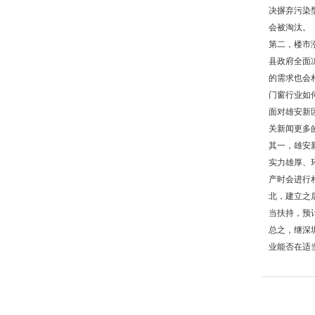
决摒弃污染
会被淘汰。
第二，楼市
县政府全面
的需求也会
门窗行业如
面对雄安新
关新闻更多
其一，雄安
实力雄厚、
产时会进行
北，建立之
当扶持，预
总之，继深
业能否在适